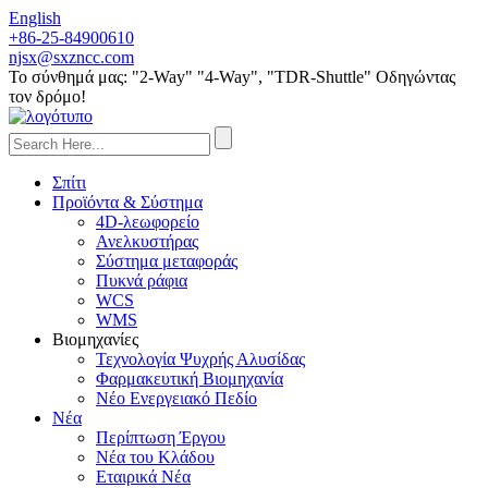
English
+86-25-84900610
njsx@sxzncc.com
Το σύνθημά μας: "2-Way" "4-Way", "TDR-Shuttle" Οδηγώντας
τον δρόμο!
Σπίτι
Προϊόντα & Σύστημα
4D-λεωφορείο
Ανελκυστήρας
Σύστημα μεταφοράς
Πυκνά ράφια
WCS
WMS
Βιομηχανίες
Τεχνολογία Ψυχρής Αλυσίδας
Φαρμακευτική Βιομηχανία
Νέο Ενεργειακό Πεδίο
Νέα
Περίπτωση Έργου
Νέα του Κλάδου
Εταιρικά Νέα