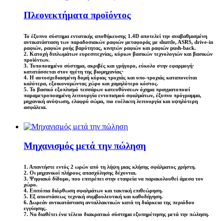
Πλεονεκτήματα προϊόντος
Το έξυπνο σύστημα εντατικής αποθήκευσης 1.4D αποτελεί την αναβαθμισμένη
αντικατάσταση των παραδοσιακών ραφιών μεταφοράς με shuttle, ASRS, drive-in
ραφιών, ραφιών ροής βαρύτητας, κινητών ραφιών και ραφιών push-back.
2. Κατοχή διπλωμάτων ευρεσιτεχνίας, κύριων βασικών τεχνολογιών και βασικών
προϊόντων.
3. Τυποποιημένο σύστημα, ακριβές και γρήγορο, εύκολο στην εφαρμογή·
κατατάσσεται στον ηγέτη της βιομηχανίας·
4. Η αυτοσχεδιασμένη δομή κύριας τροχιάς και υπο-τροχιάς καταπονείται
καλύτερα, εξοικονομώντας χώρο και χαμηλότερο κόστος.
5. Το βασικό εξοπλισμό τεσσάρων κατευθύνσεων όχημα πραγματοποιεί
παραμετροποιημένη λειτουργία εντοπισμού σφαλμάτων, έξυπνο πρόγραμμα,
μηχανική ανύψωση, ελαφρύ σώμα, πιο ευέλικτη λειτουργία και υψηλότερη
ασφάλεια.
Μηχανισμός μετά την πώληση
1. Απαντήστε εντός 2 ωρών από τη λήψη μιας κλήσης σφάλματος χρήστη.
2. Οι μηχανικοί πλήρους απασχόλησης δέχονται.
3. Ψηφιακό δίδυμο, που επιτρέπει στην εταιρεία να παρακολουθεί άμεσα τον
χώρο.
4. Επιτόπια διόρθωση σφαλμάτων και τακτική επιθεώρηση.
5. Εξ αποστάσεως τεχνική συμβουλευτική και καθοδήγηση.
6. Δωρεάν αντικατάσταση ανταλλακτικών κατά τη διάρκεια της περιόδου
εγγύησης.
7. Να διαθέτει ένα τέλειο διακρατικό σύστημα εξυπηρέτησης μετά την πώληση.