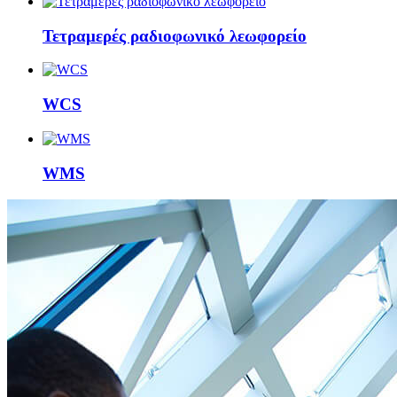
Τετραμερές ραδιοφωνικό λεωφορείο
WCS
WMS