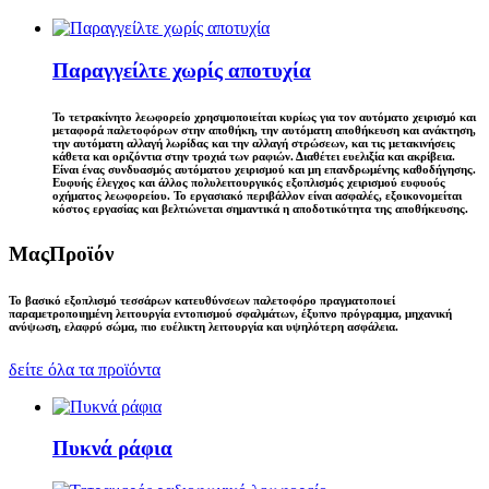
Παραγγείλτε χωρίς αποτυχία
Το τετρακίνητο λεωφορείο χρησιμοποιείται κυρίως για τον αυτόματο χειρισμό και
μεταφορά παλετοφόρων στην αποθήκη, την αυτόματη αποθήκευση και ανάκτηση,
την αυτόματη αλλαγή λωρίδας και την αλλαγή στρώσεων, και τις μετακινήσεις
κάθετα και οριζόντια στην τροχιά των ραφιών. Διαθέτει ευελιξία και ακρίβεια.
Είναι ένας συνδυασμός αυτόματου χειρισμού και μη επανδρωμένης καθοδήγησης.
Ευφυής έλεγχος και άλλος πολυλειτουργικός εξοπλισμός χειρισμού ευφυούς
οχήματος λεωφορείου. Το εργασιακό περιβάλλον είναι ασφαλές, εξοικονομείται
κόστος εργασίας και βελτιώνεται σημαντικά η αποδοτικότητα της αποθήκευσης.
Μας
Προϊόν
Το βασικό εξοπλισμό τεσσάρων κατευθύνσεων παλετοφόρο πραγματοποιεί
παραμετροποιημένη λειτουργία εντοπισμού σφαλμάτων, έξυπνο πρόγραμμα, μηχανική
ανύψωση, ελαφρύ σώμα, πιο ευέλικτη λειτουργία και υψηλότερη ασφάλεια.
δείτε όλα τα προϊόντα
Πυκνά ράφια