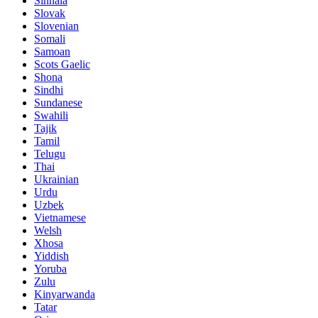
Sinhala
Slovak
Slovenian
Somali
Samoan
Scots Gaelic
Shona
Sindhi
Sundanese
Swahili
Tajik
Tamil
Telugu
Thai
Ukrainian
Urdu
Uzbek
Vietnamese
Welsh
Xhosa
Yiddish
Yoruba
Zulu
Kinyarwanda
Tatar